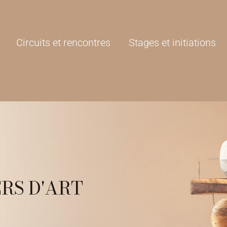
Circuits et rencontres
Stages et initiations
RS D'ART