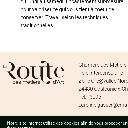
du lundi au samedi. Encadrement sur-mesure
pour valoriser ce qui vous tient à coeur de
conserver. Travail selon les techniques
traditionnelles,…
Chambre des Métiers e
Pôle Interconsulaire
Zone Cré@vallee Nord
24430 Coulounieix-C
Tél. : 3006
caroline.gasser@cma-n
Notre site Internet utilise des cookies afin de vous proposer un
design by
Agence Design ILÔ Créatif
/ © Tous droits réservés CMA 24