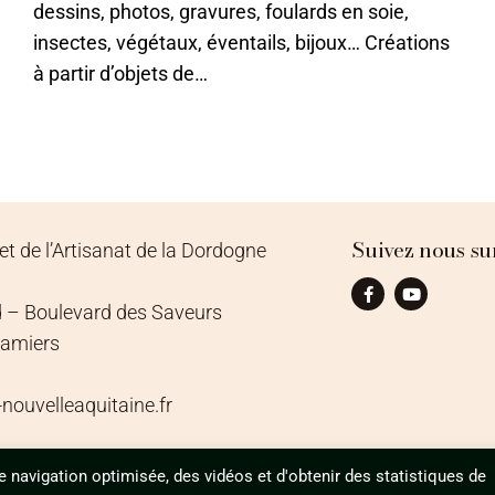
dessins, photos, gravures, foulards en soie,
insectes, végétaux, éventails, bijoux… Créations
à partir d’objets de…
Suivez nous su
t de l’Artisanat de la Dordogne
 – Boulevard des Saveurs
hamiers
ouvelleaquitaine.fr
e navigation optimisée, des vidéos et d'obtenir des statistiques de
MENTIONS LÉGALES
PO