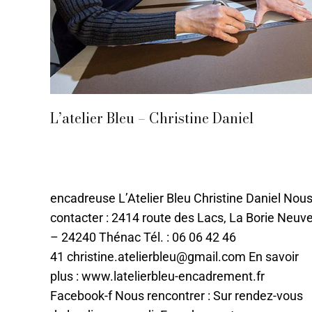
L’atelier Bleu – Christine Daniel
Bergerac
,
Bois
,
Domaines métiers d'art
,
Encadrement
,
Papier
Par
ChloeILO
16 juin 2021
encadreuse L’Atelier Bleu Christine Daniel Nou
contacter : 2414 route des Lacs, La Borie Neuv
– 24240 Thénac Tél. : 06 06 42 46
41 christine.atelierbleu@gmail.com En savoir
plus : www.latelierbleu-encadrement.fr
Facebook-f Nous rencontrer : Sur rendez-vous