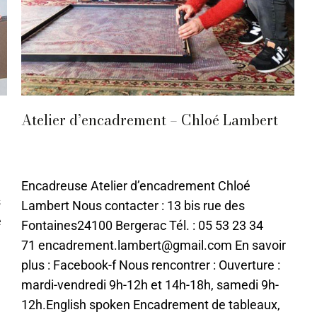
Atelier d’encadrement – Chloé Lambert
Bergerac
,
Bois
,
Encadrement
,
Papier
Par
ChloeILO
15 juin 2021
Encadreuse Atelier d’encadrement Chloé
s
Lambert Nous contacter : 13 bis rue des
e
Fontaines24100 Bergerac Tél. : 05 53 23 34
71 encadrement.lambert@gmail.com En savoir
plus : Facebook-f Nous rencontrer : Ouverture :
mardi-vendredi 9h-12h et 14h-18h, samedi 9h-
12h.English spoken Encadrement de tableaux,