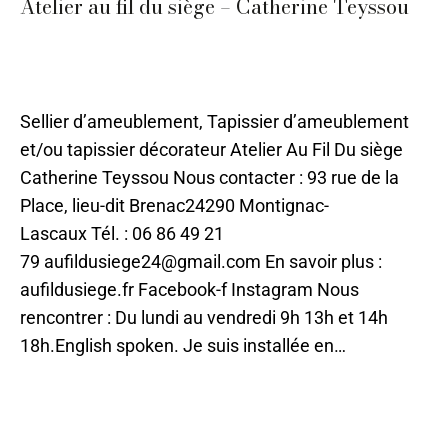
Atelier au fil du siège – Catherine Teyssou
Ameublement et décoration
,
Restauration
,
Sarlat
,
Tapisserie
,
Tissu
Par
ChloeILO
17 juin 2021
Sellier d’ameublement, Tapissier d’ameublement
et/ou tapissier décorateur Atelier Au Fil Du siège
Catherine Teyssou Nous contacter : 93 rue de la
Place, lieu-dit Brenac24290 Montignac-
Lascaux Tél. : 06 86 49 21
79 aufildusiege24@gmail.com En savoir plus :
aufildusiege.fr Facebook-f Instagram Nous
rencontrer : Du lundi au vendredi 9h 13h et 14h
18h.English spoken. Je suis installée en…