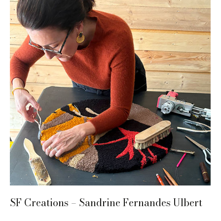
SF Creations – Sandrine Fernandes Ulbert
Ameublement et décoration
,
Périgueux
,
Textile
,
Tissu