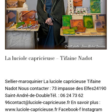
La luciole capricieuse – Tifaine Nadot
Cuir
,
Mode et Accessoires
,
Nontron
,
Textile
Par
ilo
2 mai 2024
Sellier-maroquinier La luciole capricieuse Tifaine
Nadot Nous contacter : 73 impasse des Elfes24190
Saint-André-de-DoubleTél. : 06 24 73 62
96contact@luciole-capricieuse.fr En savoir plus :
www.luciole-capricieuse.fr Facebook-f Instagram