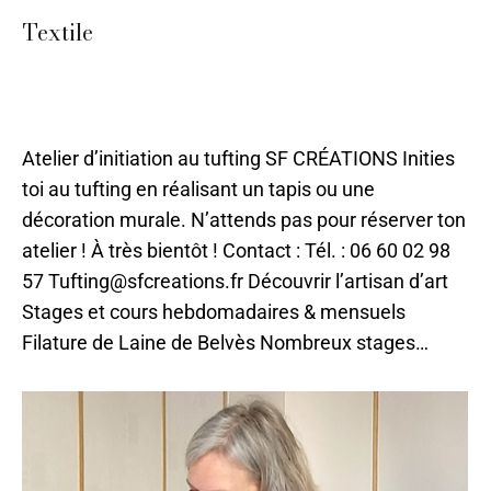
Textile
Laine
,
Mode et Accessoires
,
Périgueux
,
Sarlat
,
Stages
2024
,
Textile
,
Tissu
Par
ilo
11 mai 2023
Atelier d’initiation au tufting SF CRÉATIONS Inities
toi au tufting en réalisant un tapis ou une
décoration murale. N’attends pas pour réserver ton
atelier ! À très bientôt ! Contact : Tél. : 06 60 02 98
57 Tufting@sfcreations.fr Découvrir l’artisan d’art
Stages et cours hebdomadaires & mensuels
Filature de Laine de Belvès Nombreux stages…