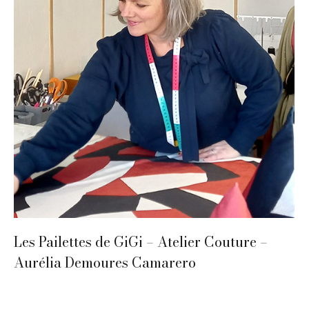
Les Pailettes de GiGi – Atelier Couture –
Aurélia Demoures Camarero
Mode et Accessoires
,
Périgueux
,
Textile
,
Tissu
Par
ChloeILO
19 avril 2023