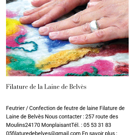
Filature de la Laine de Belvès
Laine
,
Sarlat
,
Textile
Par
ChloeILO
17 juin 2021
Feutrier / Confection de feutre de laine Filature de
Laine de Belvès Nous contacter : 257 route des
Moulins24170 MonplaisantTél. : 05 53 31 83
05filaturedebelves@gmail.com En savoir plus :