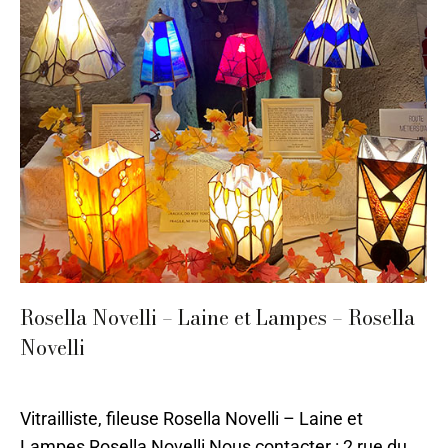
Rosella Novelli – Laine et Lampes – Rosella
Novelli
Autour de
,
Laine
,
Nontron
,
Textile
Par
ilo
2 mai 2024
Vitrailliste, fileuse Rosella Novelli – Laine et
Lampes Rosella Novelli Nous contacter : 2 rue du