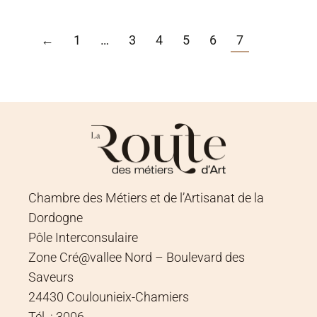
←
1
…
3
4
5
6
7
Chambre des Métiers et de l’Artisanat de la
Dordogne
Pôle Interconsulaire
Zone Cré@vallee Nord – Boulevard des
Saveurs
24430 Coulounieix-Chamiers
Tél. : 3006