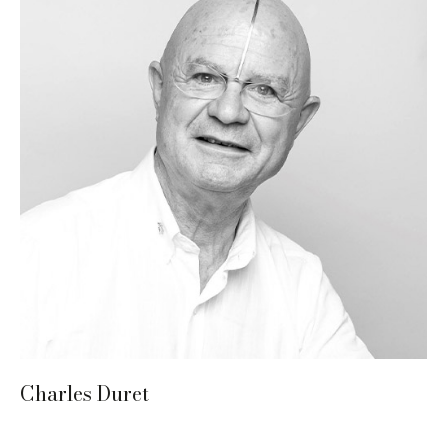
Charles Duret
Création de bijoux
,
Métal
,
Sarlat
,
Sculpture