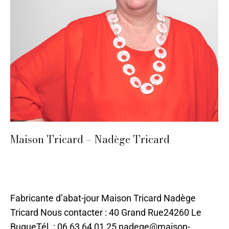
Maison Tricard – Nadège Tricard
Ameublement et décoration
,
Luminaires
,
Restauration
,
Sarlat
,
Tissu
Par
ilo
17 juin 2021
Fabricante d’abat-jour Maison Tricard Nadège
Tricard Nous contacter : 40 Grand Rue24260 Le
BugueTél. : 06 63 64 01 25 nadege@maison-