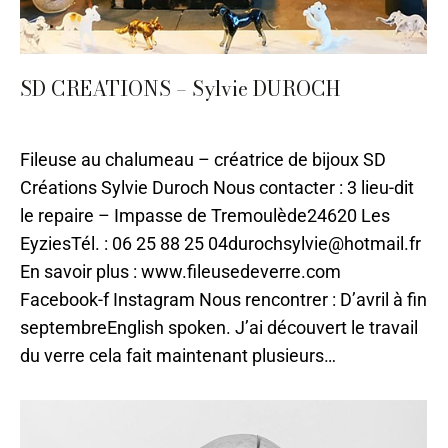
SD CREATIONS – Sylvie DUROCH
Sarlat
,
Verre
,
Verre et Cristal
Par
ilo
17 juin 2021
Fileuse au chalumeau – créatrice de bijoux SD
Créations Sylvie Duroch Nous contacter : 3 lieu-dit
le repaire – Impasse de Tremoulède24620 Les
EyziesTél. : 06 25 88 25 04durochsylvie@hotmail.fr
En savoir plus : www.fileusedeverre.com
Facebook-f Instagram Nous rencontrer : D’avril à fin
septembreEnglish spoken. J’ai découvert le travail
du verre cela fait maintenant plusieurs…