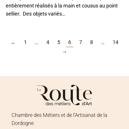
entièrement réalisés à la main et cousus au point
sellier. Des objets variés…
←
1
…
4
5
6
7
8
…
14
→
Chambre des Métiers et de l’Artisanat de la
Dordogne