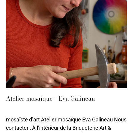
Atelier mosaïque – Eva Galineau
Bergerac
,
Pierre
,
Tabletterie
,
Verre
Par
ilo
26 avril 2024
mosaïste d’art Atelier mosaïque Eva Galineau Nous
contacter : À l’intérieur de la Briqueterie Art &