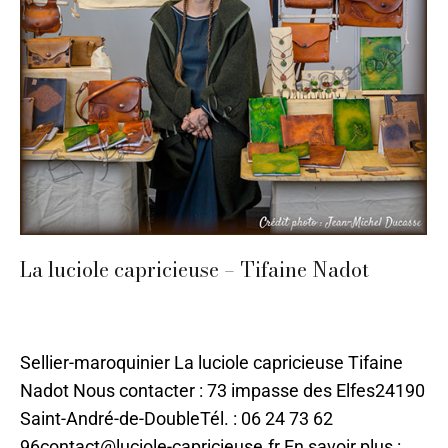
La luciole capricieuse – Tifaine Nadot
Cuir
,
Mode et Accessoires
,
Nontron
,
Textile
Par
ilo
2 mai 2024
Sellier-maroquinier La luciole capricieuse Tifaine
Nadot Nous contacter : 73 impasse des Elfes24190
Saint-André-de-DoubleTél. : 06 24 73 62
96contact@luciole-capricieuse.fr En savoir plus :