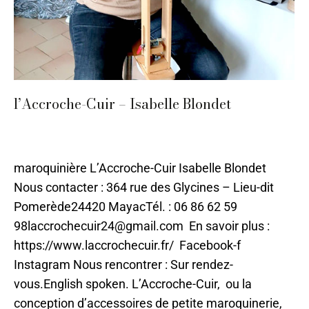
l’Accroche-Cuir – Isabelle Blondet
Cuir
,
Cuir
,
Domaines métiers d'art
,
Périgueux
Par
ilo
25 avril 2024
maroquinière L’Accroche-Cuir Isabelle Blondet
Nous contacter : 364 rue des Glycines – Lieu-dit
Pomerède24420 MayacTél. : 06 86 62 59
98laccrochecuir24@gmail.com En savoir plus :
https://www.laccrochecuir.fr/ Facebook-f
Instagram Nous rencontrer : Sur rendez-
vous.English spoken. L’Accroche-Cuir, ou la
conception d’accessoires de petite maroquinerie,