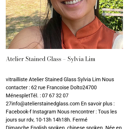
Atelier Stained Glass – Sylvia Lim
Périgueux
,
Verre
,
Vitrail
Par
ilo
2 mai 2024
vitrailliste Atelier Stained Glass Sylvia Lim Nous
contacter : 62 rue Francoise Dolto24700
MénespletTél. : 07 67 32 07
27info@atelierstainedglass.com En savoir plus :
Facebook-f Instagram Nous rencontrer : Tous les
jours sur rdv, 10-13h 14h18h. Fermé
Dimanche.English spoken, chinese spoken. Née en