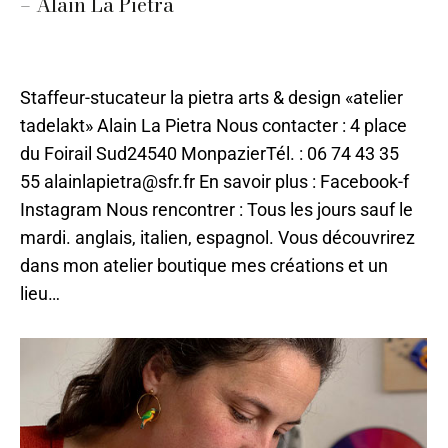
– Alain La Pietra
Ameublement et décoration
,
Bergerac
,
Pierre
Par
ilo
2 mai 2024
Staffeur-stucateur la pietra arts & design «atelier
tadelakt» Alain La Pietra Nous contacter : 4 place
du Foirail Sud24540 MonpazierTél. : 06 74 43 35
55 alainlapietra@sfr.fr En savoir plus : Facebook-f
Instagram Nous rencontrer : Tous les jours sauf le
mardi. anglais, italien, espagnol. Vous découvrirez
dans mon atelier boutique mes créations et un
lieu…