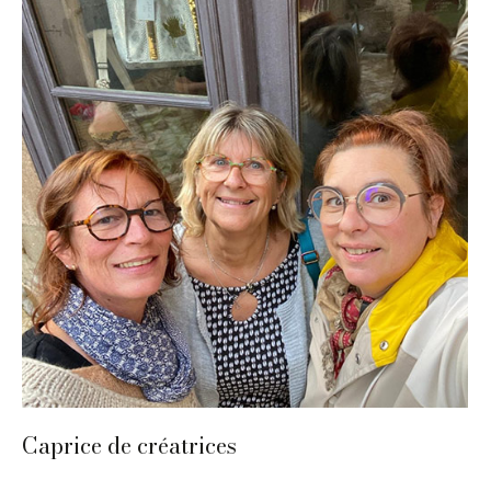
Caprice de créatrices
Collectif
,
Sarlat
Par
ilo
26 avril 2024