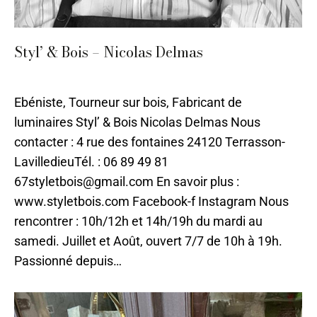
Styl’ & Bois – Nicolas Delmas
Bois
,
Sarlat
,
Tournage sur bois
Par
ilo
26 avril 2024
Ebéniste, Tourneur sur bois, Fabricant de
luminaires Styl’ & Bois Nicolas Delmas Nous
contacter : 4 rue des fontaines 24120 Terrasson-
LavilledieuTél. : 06 89 49 81
67styletbois@gmail.com En savoir plus :
www.styletbois.com Facebook-f Instagram Nous
rencontrer : 10h/12h et 14h/19h du mardi au
samedi. Juillet et Août, ouvert 7/7 de 10h à 19h.
Passionné depuis…