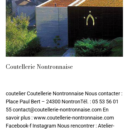
Coutellerie Nontronnaise
Coutellerie
,
Métal
,
Métal
,
Nontron
Par
ChloeILO
17 juin 2021
coutelier Coutellerie Nontronnaise Nous contacter :
Place Paul Bert – 24300 NontronTél. : 05 53 56 01
55 contact@coutellerie-nontronnaise.com En
savoir plus : www.coutellerie-nontronnaise.com
Facebook-f Instagram Nous rencontrer : Atelier-