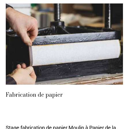
Fabrication de papier
Bergerac
,
Papier
,
Papier, impression, graphisme
,
Stages
2024
Par
ilo
11 mai 2023
Stage fabrication de papier Moulin à Papier de la