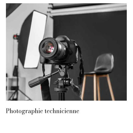
Photographie technicienne
Bergerac
,
Papier
,
Photographie technicienne
,
Sarlat
,
Stages 2024