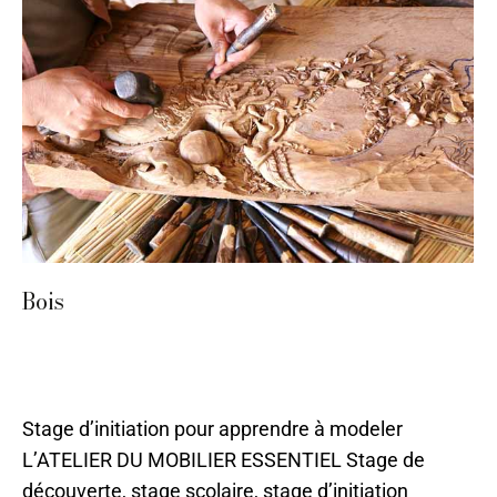
Bois
Ameublement et décoration
,
Bois
,
Sarlat
,
Sculpture
,
Stages 2024
Par
ilo
11 mai 2023
Stage d’initiation pour apprendre à modeler
L’ATELIER DU MOBILIER ESSENTIEL Stage de
découverte, stage scolaire, stage d’initiation