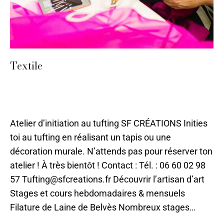
Textile
Laine
,
Mode et Accessoires
,
Périgueux
,
Sarlat
,
Stages
2024
,
Textile
,
Tissu
Par
ilo
11 mai 2023
Atelier d’initiation au tufting SF CRÉATIONS Inities
toi au tufting en réalisant un tapis ou une
décoration murale. N’attends pas pour réserver ton
atelier ! À très bientôt ! Contact : Tél. : 06 60 02 98
57 Tufting@sfcreations.fr Découvrir l’artisan d’art
Stages et cours hebdomadaires & mensuels
Filature de Laine de Belvès Nombreux stages…