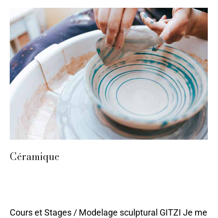
Céramique
Bergerac
,
Céramique
,
Nontron
,
Périgueux
,
Sarlat
,
Stages
2024
,
Terre
Par
ilo
11 mai 2023
Cours et Stages / Modelage sculptural GITZI Je me