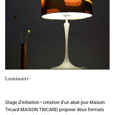
Luminaire
Luminaires
,
Sarlat
,
Stages 2024
,
Tissu
Par
ilo
11 mai 2023
Stage d’initiation • création d’un abat-jour Maison
Tricard MAISON TRICARD propose deux formats