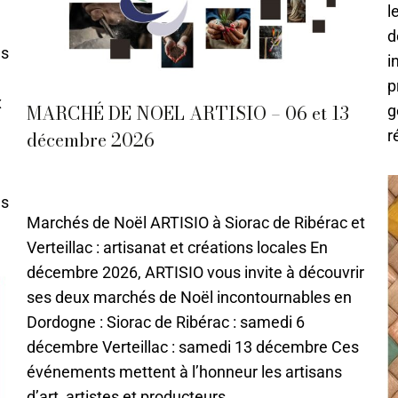
l
d
es
i
p
x
MARCHÉ DE NOEL ARTISIO – 06 et 13
g
r
décembre 2026
12 - Décembre
,
Evènements
,
Périgueux
Par
Caroline-CMA
22 juin 2021
ns
Marchés de Noël ARTISIO à Siorac de Ribérac et
Verteillac : artisanat et créations locales En
décembre 2026, ARTISIO vous invite à découvrir
ses deux marchés de Noël incontournables en
Dordogne : Siorac de Ribérac : samedi 6
décembre Verteillac : samedi 13 décembre Ces
événements mettent à l’honneur les artisans
d’art, artistes et producteurs…