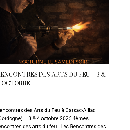
ENCONTRES DES ARTS DU FEU – 3 &
4 OCTOBRE
0 - Octobre
,
Actualités
,
Evènements
,
Sarlat
ar
Caroline-CMA
13 septembre 2021
encontres des Arts du Feu à Carsac-Aillac
Dordogne) – 3 & 4 octobre 2026 4èmes
encontres des arts du feu Les Rencontres des