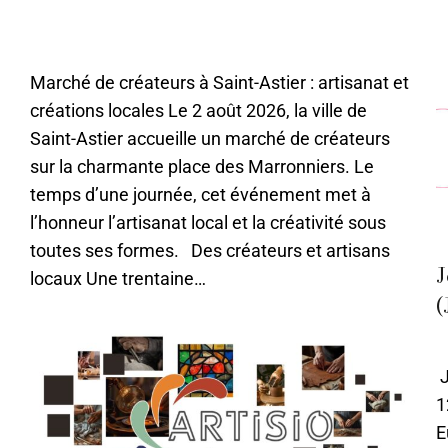
08 - Août
,
Actualités
,
Evènements
,
Périgueux
Par
Caroline-CMA
22 juin 2021
Marché de créateurs à Saint-Astier : artisanat et
créations locales Le 2 août 2026, la ville de
Saint-Astier accueille un marché de créateurs
sur la charmante place des Marronniers. Le
temps d’une journée, cet événement met à
l’honneur l’artisanat local et la créativité sous
toutes ses formes. Des créateurs et artisans
J
locaux Une trentaine…
(
0
T
J
1
E