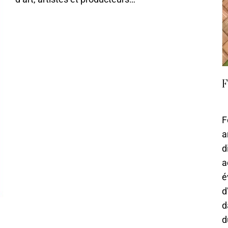
F
0
F
a
d
a
é
d
d
d