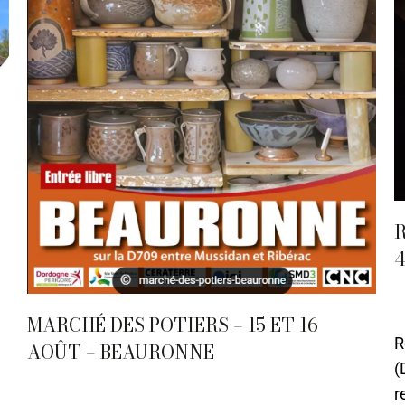
R
1
P
MARCHÉ DES POTIERS – 15 ET 16
R
AOÛT – BEAURONNE
(
08 - Août
,
Actualités
,
Périgueux
Par
Caroline-CMA
r
18 novembre 2021